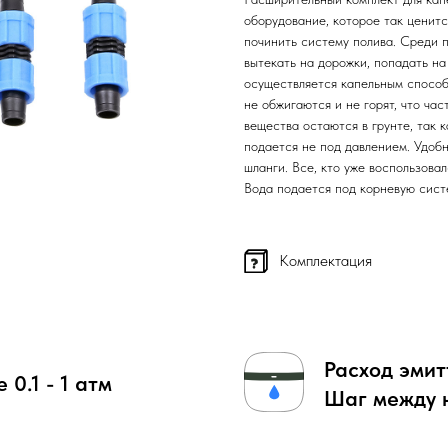
оборудование, которое так ценит
починить систему полива. Среди 
вытекать на дорожки, попадать на
осуществляется капельным способ
не обжигаются и не горят, что ча
вещества остаются в грунте, так 
подается не под давлением. Удобн
шланги. Все, кто уже воспользова
Вода подается под корневую систе
Комплектация
Расход эмит
0.1 - 1 атм
Шаг между 