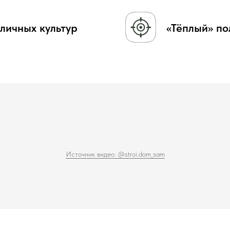
личных культур
«Тёплый» по
Источник видео: @stroi.dom_sam