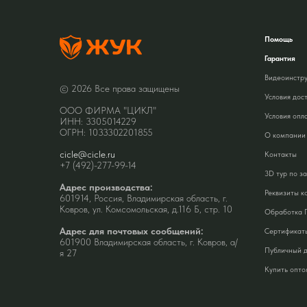
Помощь
Гарантия
Видеоинстр
© 2026 Все права защищены
Условия дос
ООО ФИРМА "ЦИКЛ"
Условия опл
ИНН: 3305014229
ОГРН: 1033302201855
О компании
cicle@cicle.ru
Контакты
+7 (492)-277-99-14
3D тур по з
Адрес производства:
Реквизиты к
601914, Россия, Владимирская область, г.
Ковров, ул. Комсомольская, д.116 Б, стр. 10
Обработка 
Адрес для почтовых сообщений:
Сертификат
601900 Владимирская область, г. Ковров, а/
Публичный 
я 27
Купить опто