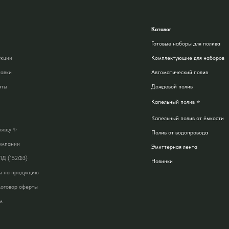
Каталог
Готовые наборы для полива
укции
Комплектующие для наборов
тавки
Автоматический полив
аты
Дождевой полив
Капельный полив ⭐
Капельный полив от ёмкости
аводу ✨
Полив от водопровода
омпании
Эмиттерная лента
ПД (152ФЗ)
Новинки
ы на продукцию
Акции
договор оферты
м