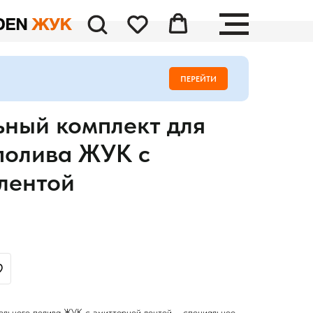
ПЕРЕЙТИ
ный комплект для
полива ЖУК с
лентой
ельного полива ЖУК с эмиттерной лентой – специальное