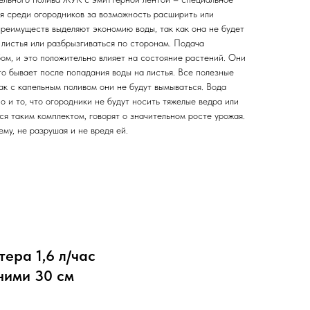
ся среди огородников за возможность расширить или
преимуществ выделяют экономию воды, так как она не будет
 листья или разбрызгиваться по сторонам. Подача
ом, и это положительно влияет на состояние растений. Они
сто бывает после попадания воды на листья. Все полезные
как с капельным поливом они не будут вымываться. Вода
о и то, что огородники не будут носить тяжелые ведра или
лся таким комплектом, говорят о значительном росте урожая.
му, не разрушая и не вредя ей.
тера 1,6 л/час
ними 30 см