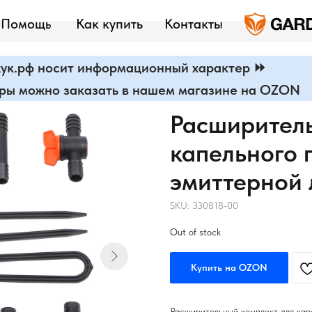
Помощь
Как купить
Контакты
ук.рф носит информационный характер ⏩
ары можно заказать в нашем магазине на OZON
Расширитель
капельного 
эмиттерной 
SKU:
330818-00
Out of stock
Купить на OZON
Расширительный комплект для кап