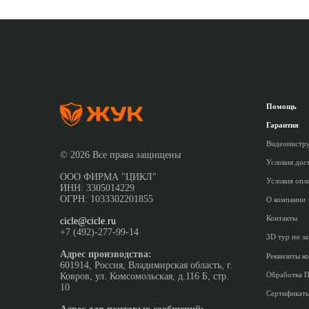
Помощь
Гарантия
Видеоинстр
© 2026 Все права защищены
Условия дос
ООО ФИРМА "ЦИКЛ"
Условия опл
ИНН: 3305014229
ОГРН: 1033302201855
О компании
Контакты
cicle@cicle.ru
+7 (492)-277-99-14
3D тур по з
Адрес производства:
Реквизиты к
601914, Россия, Владимирская область, г.
Обработка 
Ковров, ул. Комсомольская, д.116 Б, стр.
10
Сертификат