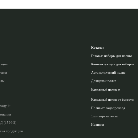
Каталог
Готовые наборы для полива
укции
Комплектующие для наборов
тавки
Автоматический полив
аты
Дождевой полив
Капельный полив ⭐
Капельный полив от ёмкости
аводу ✨
Полив от водопровода
омпании
Эмиттерная лента
ПД (152ФЗ)
Новинки
ы на продукцию
Акции