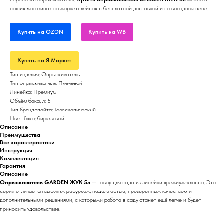
наших магазинах на маркетплейсах с бесплатной доставкой и по выгодной цене.
Купить на OZON
Купить на WB
Купить на Я.Маркет
Тип изделия: Опрыскиватель
Тип опрыскивателя: Плечевой
Линейка: Премиум
Объём бака, л: 5
Тип брандспойта: Телескопический
Цвет бака: бирюзовый
Описание
Преимущества
Все характеристики
Инструкция
Комплектация
Гарантия
Описание
Опрыскиватель GARDEN ЖУК 5л
— товар для сада из линейки премиум-класса. Это
серия отличается высоким ресурсом, надежностью, проверенным качеством и
дополнительными решениями, с которыми работа в саду станет ещё легче и будет
приносить удовольствие.