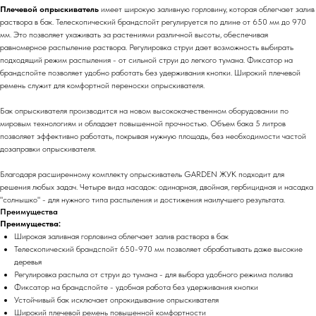
Плечевой опрыскиватель
имеет широкую заливную горловину, которая облегчает залив
раствора в бак. Телескопический брандспойт регулируется по длине от 650 мм до 970
мм. Это позволяет ухаживать за растениями различной высоты, обеспечивая
равномерное распыление раствора. Регулировка струи дает возможность выбирать
подходящий режим распыления - от сильной струи до легкого тумана. Фиксатор на
брандспойте позволяет удобно работать без удерживания кнопки. Широкий плечевой
ремень служит для комфортной переноски опрыскивателя.
Бак опрыскивателя производится на новом высококачественном оборудовании по
мировым технологиям и обладает повышенной прочностью. Объем бака 5 литров
позволяет эффективно работать, покрывая нужную площадь, без необходимости частой
дозаправки опрыскивателя.
Благодаря расширенному комплекту опрыскиватель GARDEN ЖУК подходит для
решения любых задач. Четыре вида насадок: одинарная, двойная, гербицидная и насадка
"солнышко" - для нужного типа распыления и достижения наилучшего результата.
Преимущества
Преимущества:
Широкая заливная горловина облегчает залив раствора в бак
Телескопический брандспойт 650-970 мм позволяет обрабатывать даже высокие
деревья
Регулировка распыла от струи до тумана - для выбора удобного режима полива
Фиксатор на брандспойте - удобная работа без удерживания кнопки
Устойчивый бак исключает опрокидывание опрыскивателя
Широкий плечевой ремень повышенной комфортности