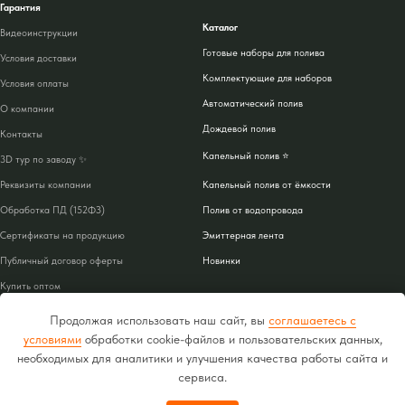
Гарантия
Каталог
Видеоинструкции
Готовые наборы для полива
Условия доставки
Комплектующие для наборов
Условия оплаты
Автоматический полив
О компании
Дождевой полив
Контакты
Капельный полив ⭐
3D тур по заводу ✨
Реквизиты компании
Капельный полив от ёмкости
Обработка ПД (152ФЗ)
Полив от водопровода
Сертификаты на продукцию
Эмиттерная лента
Публичный договор оферты
Новинки
Купить оптом
Акции
Продолжая использовать наш сайт, вы
соглашаетесь с
условиями
обработки cookie-файлов и пользовательских данных,
необходимых для аналитики и улучшения качества работы сайта и
сервиса.