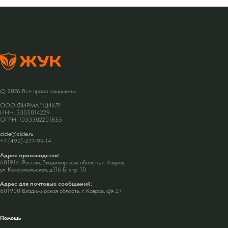
© 2026 Все права защищены
ООО ФИРМА "ЦИКЛ"
ИНН: 3305014229
ОГРН: 1033302201855
cicle@cicle.ru
+7 (492)-277-99-14
Адрес производства:
601914, Россия, Владимирская область, г. Ковров,
ул. Комсомольская, д.116 Б, стр. 10
Адрес для почтовых сообщений:
601900 Владимирская область, г. Ковров, а/я 27
Помощь