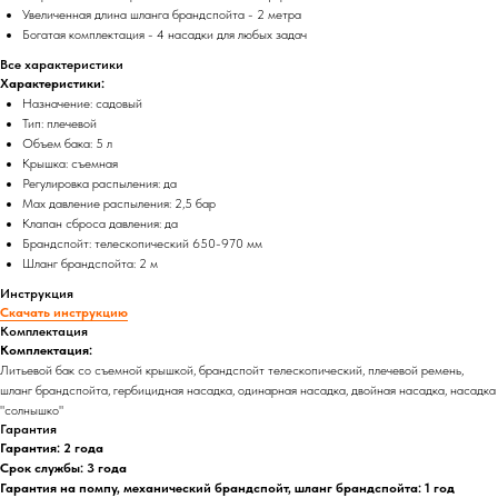
Увеличенная длина шланга брандспойта - 2 метра
Богатая комплектация - 4 насадки для любых задач
Все характеристики
Характеристики:
Назначение: садовый
Тип: плечевой
Объем бака: 5 л
Крышка: съемная
Регулировка распыления: да
Max давление распыления: 2,5 бар
Клапан сброса давления: да
Брандспойт: телескопический 650-970 мм
Шланг брандспойта: 2 м
Инструкция
Скачать инструкцию
Комплектация
Комплектация:
Литьевой бак со съемной крышкой, брандспойт телескопический, плечевой ремень,
шланг брандспойта, гербицидная насадка, одинарная насадка, двойная насадка, насадка
"солнышко"
Гарантия
Гарантия: 2 года
Срок службы: 3 года
Гарантия на помпу, механический брандспойт, шланг брандспойта: 1 год