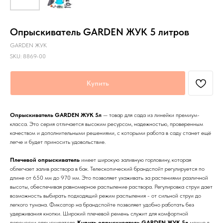
Опрыскиватель GARDEN ЖУК 5 литров
GARDEN ЖУК
SKU:
8869-00
Купить
Опрыскиватель GARDEN ЖУК 5л
— товар для сада из линейки премиум-
класса. Это серия отличается высоким ресурсом, надежностью, проверенным
качеством и дополнительными решениями, с которыми работа в саду станет ещё
легче и будет приносить удовольствие.
Плечевой опрыскиватель
имеет широкую заливную горловину, которая
облегчает залив раствора в бак. Телескопический брандспойт регулируется по
длине от 650 мм до 970 мм. Это позволяет ухаживать за растениями различной
высоты, обеспечивая равномерное распыление раствора. Регулировка струи дает
возможность выбирать подходящий режим распыления - от сильной струи до
легкого тумана. Фиксатор на брандспойте позволяет удобно работать без
удерживания кнопки. Широкий плечевой ремень служит для комфортной
переноски опрыскивателя.
Купить опрыскиватель GARDEN ЖУК 5л
можно в