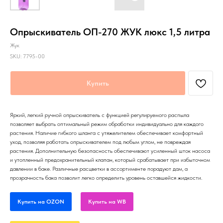
Опрыскиватель ОП-270 ЖУК люкс 1,5 литра
Жук
SKU:
7795-00
Купить
Яркий, легкий ручной опрыскиватель с функцией регулируемого распыла
позволяет выбрать оптимальный режим обработки индивидуально для каждого
растения. Наличие гибкого шланга с утяжелителем обеспечивает комфортный
уход, позволяя работать опрыскивателем под любым углом, не повреждая
растения. Дополнительную безопасность обеспечивают усиленный шток насоса
и утопленный предохранительный клапан, который срабатывает при избыточном
давлении в баке. Различные расцветки в ассортименте порадуют дам, а
прозрачность бака позволит легко определить уровень оставшейся жидкости.
Купить на OZON
Купить на WB