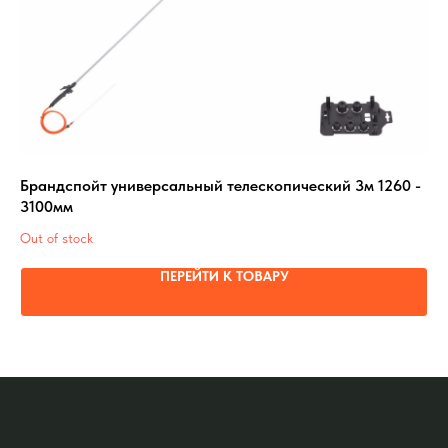
Брандспойт универсальный телескопический 3м 1260 -
Ре
3100мм
Out
Out of stock
ПЕРЕЙТИ К ТОВАРУ