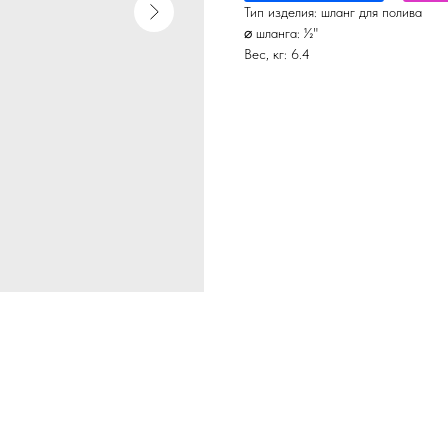
Тип изделия: шланг для полива
⌀ шланга: ½"
Вес, кг: 6.4