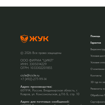
Помощь
Гарантия
Видеоинстр
© 2026 Все права защищены
Условия дос
ООО ФИРМА "ЦИКЛ"
Условия опл
ИНН: 3305014229
ОГРН: 1033302201855
О компании
cicle@cicle.ru
Контакты
+7 (492)-277-99-14
3D тур по з
Адрес производства:
Реквизиты к
601914, Россия, Владимирская область, г.
Ковров, ул. Комсомольская, д.116 Б, стр. 10
Обработка 
Адрес для почтовых сообщений:
Сертификат