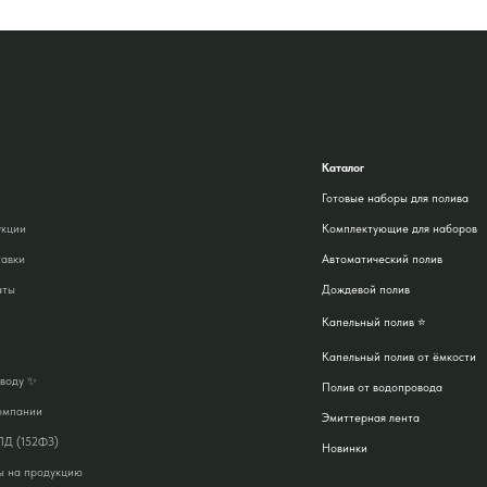
Каталог
Готовые наборы для полива
укции
Комплектующие для наборов
тавки
Автоматический полив
аты
Дождевой полив
Капельный полив ⭐
Капельный полив от ёмкости
аводу ✨
Полив от водопровода
омпании
Эмиттерная лента
ПД (152ФЗ)
Новинки
ы на продукцию
Акции