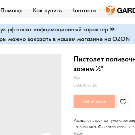
Помощь
Как купить
Контакты
ук.рф носит информационный характер ⏩
ары можно заказать в нашем магазине на OZON
Пистолет поливоч
зажим ½"
Жук
SKU:
4077-00
Out of stock
Распыл от струи до тумана регул
наконечника. Фиксатор клавиши 
воды.