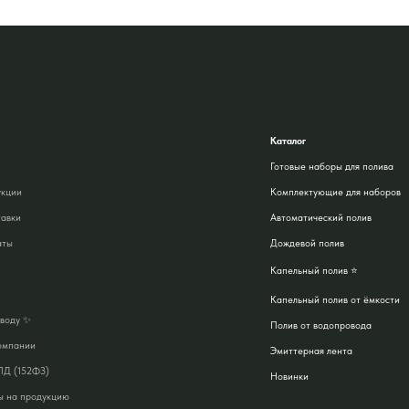
Каталог
Готовые наборы для полива
укции
Комплектующие для наборов
тавки
Автоматический полив
аты
Дождевой полив
Капельный полив ⭐
Капельный полив от ёмкости
аводу ✨
Полив от водопровода
омпании
Эмиттерная лента
ПД (152ФЗ)
Новинки
ы на продукцию
Акции