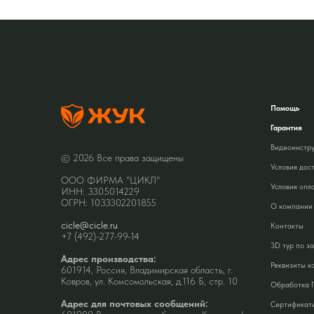
Помощь
Гарантия
Видеоинстр
© 2026 Все права защищены
Условия дос
ООО ФИРМА "ЦИКЛ"
Условия опл
ИНН: 3305014229
ОГРН: 1033302201855
О компании
cicle@cicle.ru
Контакты
+7 (492)-277-99-14
3D тур по з
Адрес производства:
Реквизиты к
601914, Россия, Владимирская область, г.
Ковров, ул. Комсомольская, д.116 Б, стр. 10
Обработка 
Адрес для почтовых сообщений:
Сертификат