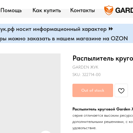
Помощь
Как купить
Контакты
ук.рф носит информационный характер ⏩
ары можно заказать в нашем магазине на OZON
Распылитель кру
GARDEN ЖУК
SKU:
322714-00
Out of stock
Распылитель круговой Garden
серия отличается высоким ресурс
дополнительными решениями, с ко
удовольствие.