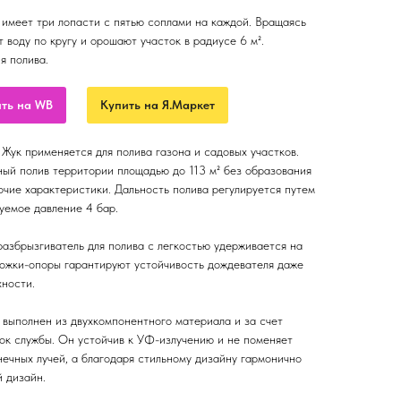
 имеет три лопасти с пятью соплами на каждой. Вращаясь
 воду по кругу и орошают участок в радиусе 6 м².
я полива.
ть на WB
Купить на Я.Маркет
Жук применяется для полива газона и садовых участков.
ый полив территории площадью до 113 м² без образования
очие характеристики. Дальность полива регулируется путем
уемое давление 4 бар.
азбрызгиватель для полива с легкостью удерживается на
ножки-опоры гарантируют устойчивость дождевателя даже
хности.
выполнен из двухкомпонентного материала и за счет
рок службы. Он устойчив к УФ-излучению и не поменяет
нечных лучей, а благодаря стильному дизайну гармонично
 дизайн.