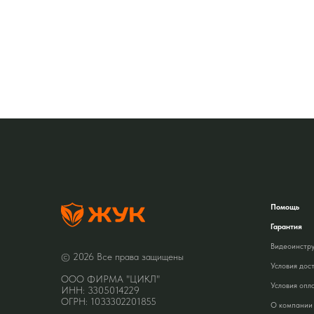
Помощь
Гарантия
Видеоинстр
© 2026 Все права защищены
Условия дос
ООО ФИРМА "ЦИКЛ"
Условия опл
ИНН: 3305014229
ОГРН: 1033302201855
О компании