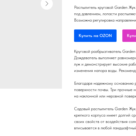
Распылитель круговой Garden Жук
под давлением, лопасти распыляют
Возможна регулировка направлени
Купить на OZON
Купи
Круговой разбрызгиватель Garden 
Дождеватель выполняет равномерн
луж и демонстрирует высокие раб
изменения напора воды. Рекоменд
Благодаря надежному основанию р
поверхности почвы. Три прочные 
на наклонной или неровной повер
Садовый распылитель Garden Жук 
крепкого корпуса имеет долгий с
своих свойств от воздействия сол
вписывается в любой ландшафтный