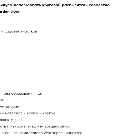
ндуем использовать круговой распылитель совместно
arden Жук.
 и садовых участков
° без образования луж
ва
ами-опорами
й материал и крепкий корпус
мплектующих
ость к износу и внешним воздействиям
ие со шлангами Garden Жук через коннектор