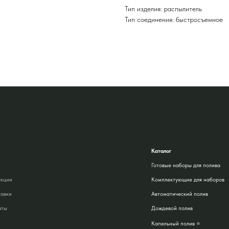
Тип изделия: распылитель
Тип соединения: быстросъемное
Каталог
Готовые наборы для полива
укции
Комплектующие для наборов
тавки
Автоматический полив
аты
Дождевой полив
Капельный полив ⭐