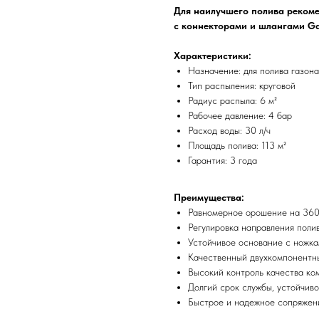
Для наилучшего полива рекоме
с коннекторами и шлангами G
Характеристики:
Назначение: для полива газона
Тип распыления: круговой
Радиус распыла: 6 м²
Рабочее давление: 4 бар
Расход воды: 30 л/ч
Площадь полива: 113 м²
Гарантия: 3 года
Преимущества:
Равномерное орошение на 360
Регулировка направления поли
Устойчивое основание с ножк
Качественный двухкомпонентны
Высокий контроль качества ко
Долгий срок службы, устойчив
Быстрое и надежное сопряжен