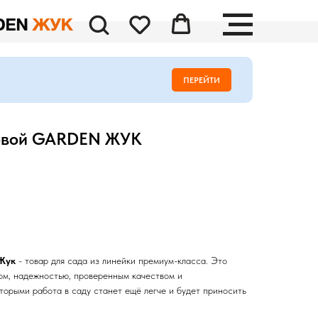
ПЕРЕЙТИ
говой GARDEN ЖУК
 Жук
- товар для сада из линейки премиум-класса. Это
ом, надежностью, проверенным качеством и
торыми работа в саду станет ещё легче и будет приносить